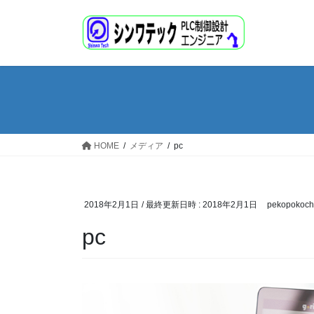
コ
ナ
ン
ビ
テ
ゲ
ン
ー
ツ
シ
へ
ョ
ス
ン
キ
に
ッ
移
HOME
メディア
pc
プ
動
2018年2月1日
/ 最終更新日時 :
2018年2月1日
pekopokoch
pc