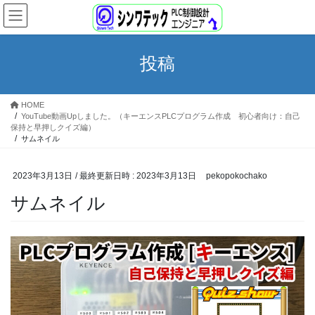
コ
ナ
ン
ビ
テ
ゲ
ン
ー
投稿
ツ
シ
へ
ョ
ス
ン
HOME
キ
に
YouTube動画Upしました。（キーエンスPLCプログラム作成 初心者向け：自己
ッ
移
保持と早押しクイズ編）
プ
動
サムネイル
2023年3月13日
/ 最終更新日時 :
2023年3月13日
pekopokochako
サムネイル