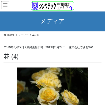
コ
ナ
ン
ビ
テ
ゲ
ン
ー
メディア
ツ
シ
へ
ョ
ス
ン
HOME
メディア
花 (4)
キ
に
ッ
移
プ
動
2019年3月27日
/ 最終更新日時 :
2019年3月27日
株式会社できるWP
花 (4)